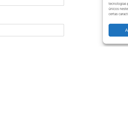
tecnologias
únicos neste
certas caract
A
ostal
*