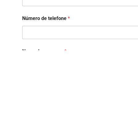
Número de telefone
*
Nome da empresa
*
Tipo de Negócio
*
Cidade
*
Código P