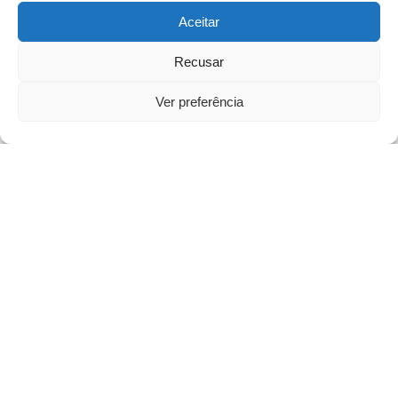
Datafono que aceita todos os principais cartões internacionais,
Aceitar
tais como Visa, Mastercard, UPI, etc.
Recusar
Terminais POS certificados com normas de segurança
Ver preferência
internacionais
Terminal Punto de venta com Conversão Dinâmica de Divisa
(
DCC
) para receita adicional
TPA internacional com Soluções
Tax Free
para clientes
internacionais com origem fora da União Europeia