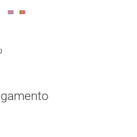
g
agamento