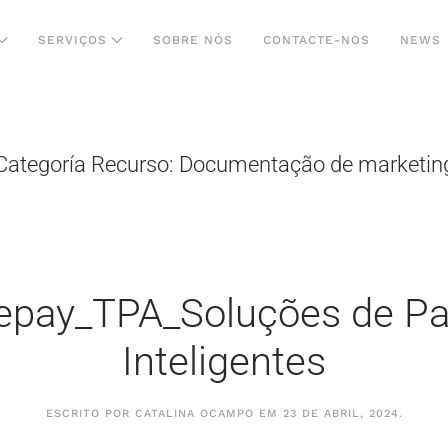
SERVIÇOS
SOBRE NÓS
CONTACTE-NOS
NEWS
Categoría Recurso:
Documentação de marketin
_epay_TPA_Soluções de P
Inteligentes
ESCRITO POR
CATALINA OCAMPO
EM
23 DE ABRIL, 2024
.