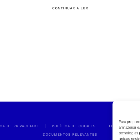
CONTINUAR A LER
Para proporc
ICA DE PRIVACIDADE
POLÍTICA DE COOKIES
TERMOS E CON
armazenar e/
tecnologias
DOCUMENTOS RELEVANTES
únicos neste