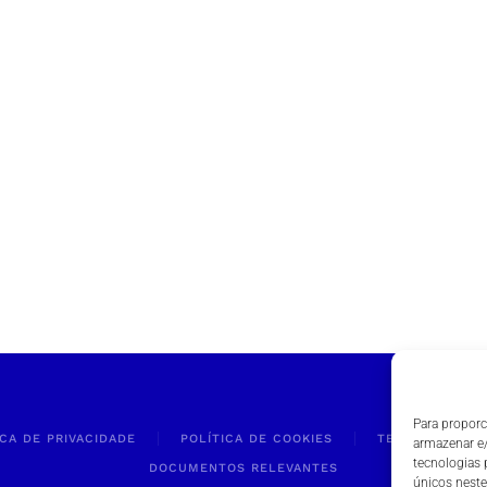
Para proporc
ICA DE PRIVACIDADE
POLÍTICA DE COOKIES
TERMOS E CON
armazenar e/
tecnologias
DOCUMENTOS RELEVANTES
únicos neste